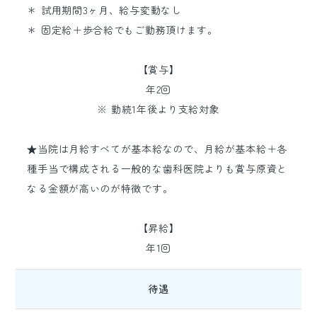
＊ 試用期間3ヶ月、給与変動なし
＊ 固定給＋歩合給でもご勤務頂けます。
【賞与】
年2回
※ 勤続1年後より支給対象
★当院は月給すべてが基本給なので、月給が基本給＋各
種手当で構成される一般的な歯科医院よりも賞与原資と
なる金額が高いのが特徴です。
【昇給】
年1回
待遇