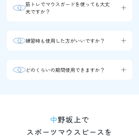
筋トレでマウスガードを使っても大丈
Q
ウスガードを作製いたします。これは、
夫ですか？
虫歯治療により歯の形状が変化した場
A
ぜひご使用をお勧めします。しっかりと
合、マウスガードの精密な適合性が損な
踏ん張ることができるようになり、筋力
われる可能性があるためです。
練習時も使用した方がいいですか？
Q
トレーニングの効果やパフォーマンスが
A
練習時のケガの防止や使用に慣れるた
向上します。そして最も重要な点とし
め、マウスガードは試合時だけでなく、
て、強い力で食いしばることによる歯や
どのくらいの期間使用できますか？
Q
練習時やトレーニング時よりお使いいた
顎関節への負担から守ることができま
A
使用頻度やお手入れの状態によります
だくことを推奨いたします。
す。
が、一般的には1〜2年程度が目安です。
ただし、変形や破損が見られた場合は、
早めに新しいものに交換することをお勧
中野坂上で
めします。
スポーツマウスピースを