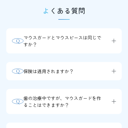
よくある質問
マウスガードとマウスピースは同じで
Q
すか？
A
基本的には同じものです。楽器で口を付
けるところやスキューバダイビングで口
保険は適用されますか？
Q
にくわえるところをマウスピースと呼ん
A
スポーツ用のマウスガードは自由診療と
でいます。スポーツ用ではマウスガード
なりますので、健康保険は適用できませ
と呼ぶことが多くなっており、他には、
歯の治療中ですが、マウスガードを作
Q
ん。
マウスプロテクターやガムシールドとも
ることはできますか？
呼ばれています。
A
治療完了後の作製をお勧めいたします。
原則として、歯科治療が終了してからマ