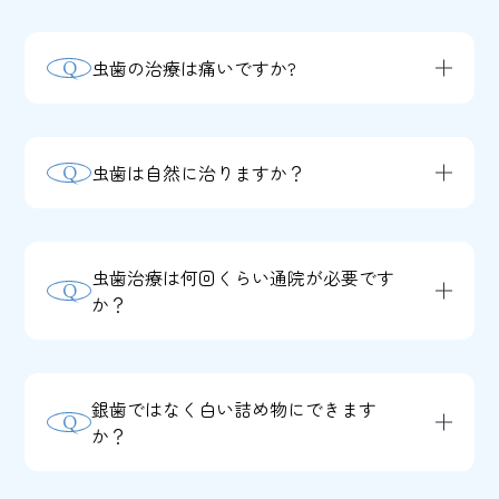
虫歯の治療は痛いですか?
Q
A
虫歯の進行度合いによっても異なります
が、当院では表面麻酔や極細の針を使用
虫歯は自然に治りますか？
Q
するなど、痛みを最小限に抑える工夫を
A
残念ながら、一度できた虫歯が自然に治
行っています。麻酔が効いた状態で治療
ることはありません。初期段階（C0）で
を行いますので、治療中に強い痛みを感
虫歯治療は何回くらい通院が必要です
Q
あれば再石灰化によって進行を止められ
じることは少ないです。痛みに不安があ
か？
る可能性がありますが、穴が開いてしま
る方は、遠慮なくお申し出ください。
A
虫歯の大きさや進行度によって異なりま
った虫歯は自然治癒しないため、歯科医
す。小さな虫歯であれば1回の通院で治
院での治療が必要です。
銀歯ではなく白い詰め物にできます
Q
療が完了することもありますが、神経の
か？
治療が必要な場合や被せ物を作製する場
A
はい、可能です。保険診療ではコンポジ