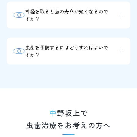
合は、複数回の通院が必要になります。
ットレジンという白い樹脂を使用できま
初診時に治療計画をご説明いたしますの
神経を取ると歯の寿命が短くなるので
Q
す。また、自費診療になりますが、セラ
すか？
で、ご安心ください。
ミックを使用することで、より自然で美
A
はい、神経を取った歯は血液供給がなく
しい見た目に仕上げることもできます。
なり、脆くなる傾向があります。そのた
ご希望に応じて最適な治療方法をご提案
虫歯を予防するにはどうすればよいで
Q
め、将来的に歯が割れたり折れたりする
すか？
いたします。
リスクが高まり、結果として歯の寿命が
A
毎日の丁寧な歯磨きに加えて、デンタル
短くなることがあります。当院では、可
フロスや歯間ブラシを使用して歯と歯の
能な限り神経を保存する治療を心がけて
間の汚れも取り除くことが大切です。ま
います。
た、糖質の摂取を控える、だらだら食い
をしないといった食生活の改善も有効で
中野坂上で
す。さらに、定期的に歯科医院で検診と
虫歯治療をお考えの方へ
クリーニングを受けることで、虫歯のリ