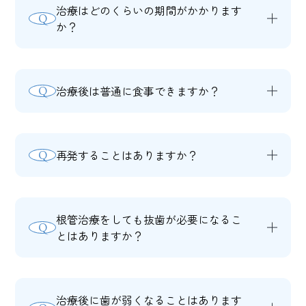
とんどありません。治療後に軽い違和感
治療はどのくらいの期間がかかります
Q
が残ることはありますが、通常は数日で
か？
落ち着きます。痛みに不安がある方は、
A
歯の状態や感染の程度によって回数は異
遠慮なくお申し出ください。
なります。単純なケースであれば数回の
治療後は普通に食事できますか？
Q
通院で終わることもありますが、複雑な
A
仮の詰め物をしている間は硬いものを避
ケースや再根管治療の場合は複数回の通
けていただく方が安全です。最終的な被
院が必要になります。初診時に治療計画
再発することはありますか？
Q
せ物が入れば、通常通りの食事が可能に
をご説明いたします。
A
適切な治療と管理を続ければ再発の可能
なります。ただし、神経を取った歯は脆
性は低くなります。ただし、被せ物の劣
くなっているため、極端に硬いものを噛
根管治療をしても抜歯が必要になるこ
Q
化や新たな虫歯が原因で再感染すること
む際は注意が必要です。
とはありますか？
もあるため、定期的な検診をお勧めして
A
根管治療は歯を残すための処置ですが、
います。違和感がある場合は早めにご相
歯根が割れている場合や感染が広範囲に
談ください。
治療後に歯が弱くなることはあります