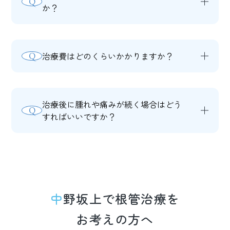
Q
及んでいる場合など、状態によっては抜
か？
歯が必要になることもあります。診断の
A
はい、神経を取ると歯は脆くなります。
うえ、最適な方法をご案内いたします。
内部を清掃するため歯の強度が低下し、
治療費はどのくらいかかりますか？
Q
栄養供給もなくなります。そのため被せ
A
保険診療の範囲で行える場合が多いです
物で補強することが一般的です。定期的
が、歯の状態や被せ物の種類によって費
な検診で状態を確認しながら、できるだ
治療後に腫れや痛みが続く場合はどう
Q
用は異なります。自費診療のセラミック
け長く使えるよう管理していきます。
すればいいですか？
を選択される場合は別途費用がかかりま
A
通常は数日で落ち着きますが、症状が長
す。詳細は診察時にご説明いたします。
引く場合は再感染や別の原因が考えられ
ます。腫れや痛みが強い場合、1週間以
上続く場合は、早めに当院へご連絡くだ
中野坂上で根管治療を
さい。
お考えの方へ