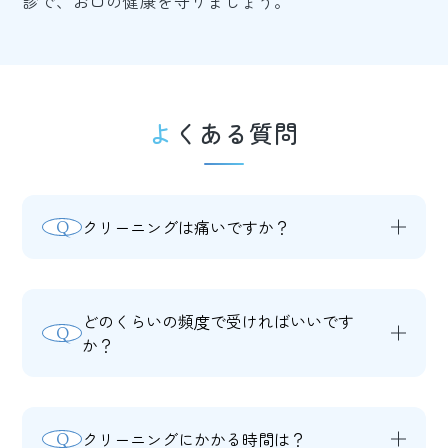
診で、お口の健康を守りましょう。
よくある質問
クリーニングは痛いですか？
Q
A
個人差がありますが、歯石が多く溜まっ
ている場合や知覚過敏がある場合は、一
どのくらいの頻度で受ければいいです
Q
時的に痛みを感じることがあります。痛
か？
みに配慮した処置を心がけていますの
A
一般的には3〜6ヶ月に1回が推奨されま
で、痛みが苦手な方はお気軽にお申し出
す。当院は「かかりつけ歯科医機能強化
ください。
クリーニングにかかる時間は？
Q