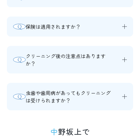
型診療所」の認定を受けているため、保
A
お口の状態によりますが、30〜60分程度
険適用で月1回までメンテナンスを受け
です。初回は検査も含めて少し長めにお
ることが可能です。
保険は適用されますか？
Q
時間をいただきます。
A
虫歯や歯周病の治療の一環として行うク
リーニングは保険適用となります。審美
クリーニング後の注意点はあります
Q
目的のクリーニングは自費診療となる場
か？
合があります。
A
クリーニング直後は、歯の表面がきれい
になっているため着色しやすい状態で
虫歯や歯周病があってもクリーニング
Q
す。できれば当日は、色の濃い飲食物
は受けられますか？
（コーヒー、紅茶、カレーなど）は控え
A
はい、受けられます。ただし、症状によ
ることをお勧めします。
っては先に治療を行ってからクリーニン
中野坂上で
グをする場合もあります。