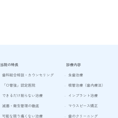
当院の特長
診療内容
歯科総合相談・カウンセリング
虫歯治療
「口管強」認定医院
根管治療（歯内療法）
できるだけ削らない治療
インプラント治療
滅菌・衛生管理の徹底
マウスピース矯正
可能な限り痛くない治療
歯のクリーニング