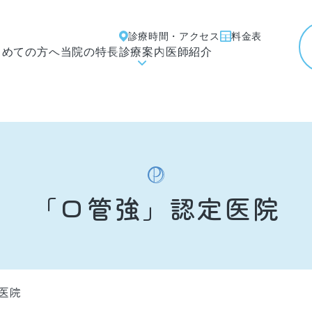
診療時間・アクセス
料金表
じめての方へ
当院の特長
診療案内
医師紹介
「口管強」認定医院
医院