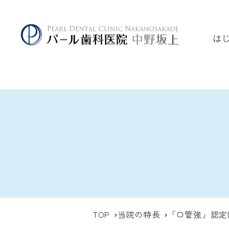
は
TOP
当院の特長
「口管強」認定