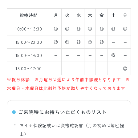
診療時間
月
火
水
木
金
土
日
10:00〜13:30
◎
◎
◎
◎
◎
◎
◎
15:00〜20:30
◎
◎
◎
◎
◎
−
−
15:00〜19:00
−
−
−
−
−
◎
−
15:00〜17:00
−
−
−
−
−
−
◎
※祝日休診 ※月曜日は週により午前中診療となります ※
水曜日・木曜日は比較的予約が取りやすくなっております
ご来院時にお持ちいただくものリスト
マイナ保険証或いは資格確認書（月の初めは毎回提
出）